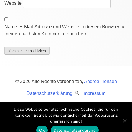
Website
Name, E-Mail-Adresse und Website in diesem Browser für
meinen nächsten Kommentar speichern.
© 2026 Alle Rechte vorbehalten,
Andrea Hensen
Datenschutzerklärung
Impressum
Diese Webseite benutzt technische Cookies, die für den
korrekten Betrieb sowie der Sicherheit der Webpräsenz
Mitmachen!
Support the artist you love
unerlässlich sind!
MenschKunst bei Facebook
OK
Datenschutzerklärung